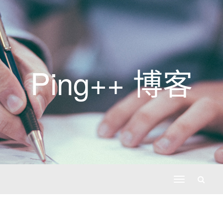
Ping++ 博客
切
换
导
航