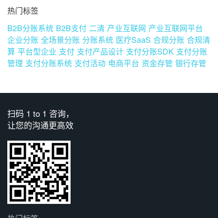
热门标签
B2B分账系统
B2B支付
二清
产业互联网
产业互联网平台
企业分账
全场景分账
分账系统
医疗SaaS
合规分账
合规清
算
平台型企业
支付
支付产品设计
支付分账SDK
支付分账
管理
支付分账系统
支付活动
电商平台
资金存管
银行存管
扫码 1 to 1 咨询，
让您的沟通更高效