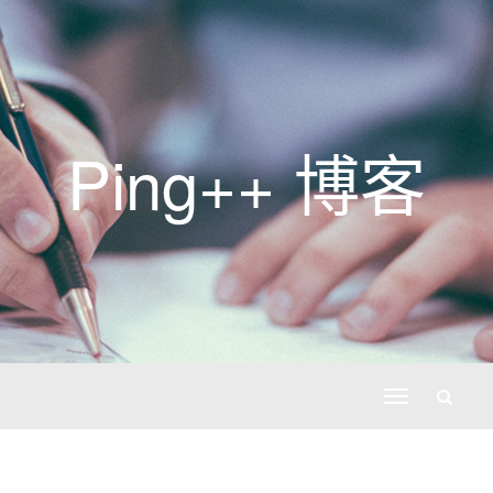
Ping++ 博客
切
换
导
航