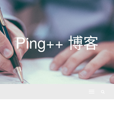
Ping++ 博客
切
换
导
航