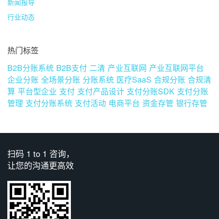
新闻报导
行业动态
热门标签
B2B分账系统
B2B支付
二清
产业互联网
产业互联网平台
企业分账
全场景分账
分账系统
医疗SaaS
合规分账
合规清
算
平台型企业
支付
支付产品设计
支付分账SDK
支付分账
管理
支付分账系统
支付活动
电商平台
资金存管
银行存管
扫码 1 to 1 咨询，
让您的沟通更高效