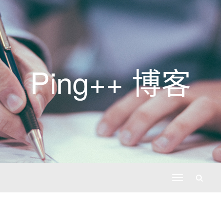
Ping++ 博客
切
换
导
航